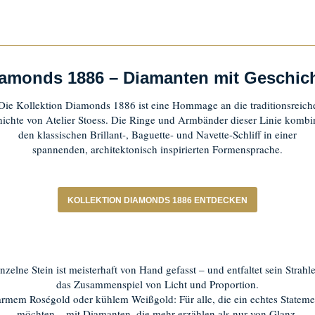
amonds 1886 – Diamanten mit Geschic
Die Kollektion Diamonds 1886 ist eine Hommage an die traditionsreich
ichte von Atelier Stoess.
Die Ringe und Armbänder dieser Linie kombi
den klassischen Brillant-, Baguette- und Navette-Schliff in einer
spannenden, architektonisch inspirierten Formensprache.
KOLLEKTION DIAMONDS 1886 ENTDECKEN
inzelne Stein ist meisterhaft von Hand gefasst –
und entfaltet sein Strahl
das Zusammenspiel
von Licht und Proportion.
armem Roségold oder kühlem Weißgold:
Für alle, die ein echtes Statem
möchten – mit Diamanten,
die mehr erzählen als nur von Glanz.