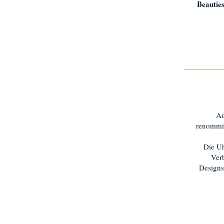
Beautie
Au
renommie
Die U
Verb
Designs