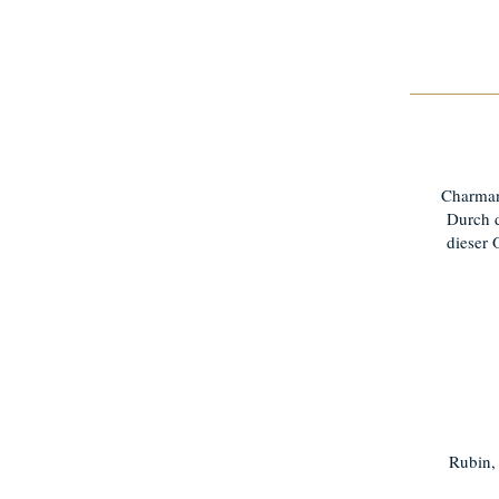
Charman
Durch d
dieser 
Rubin,