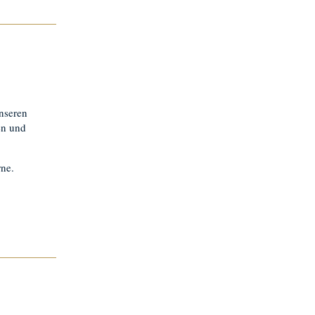
unseren
en und
ne.