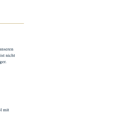
unseren
st nicht
ger.
l mit