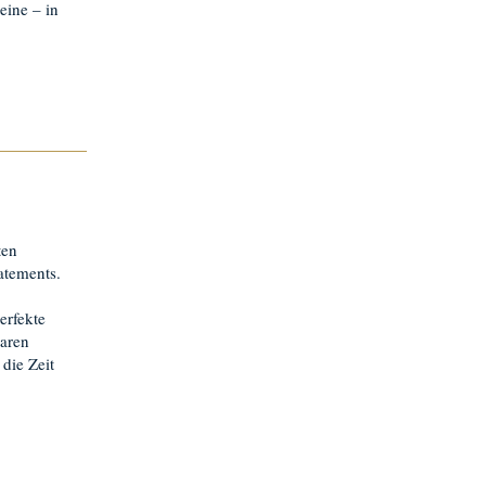
teine – in
ten
atements.
erfekte
laren
die Zeit