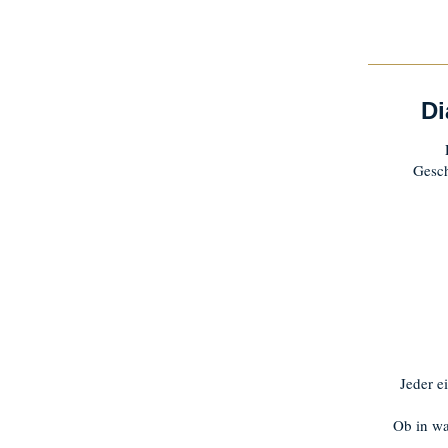
Di
Gesch
Jeder e
Ob in w