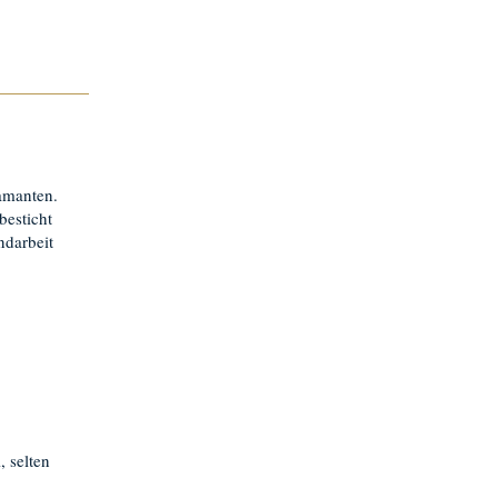
amanten.
besticht
ndarbeit
 selten