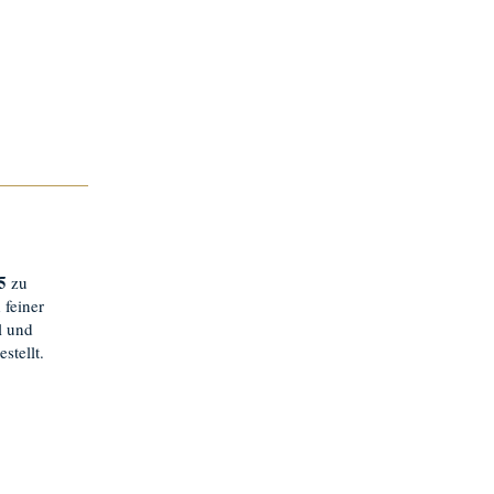
5
zu
 feiner
l und
stellt.