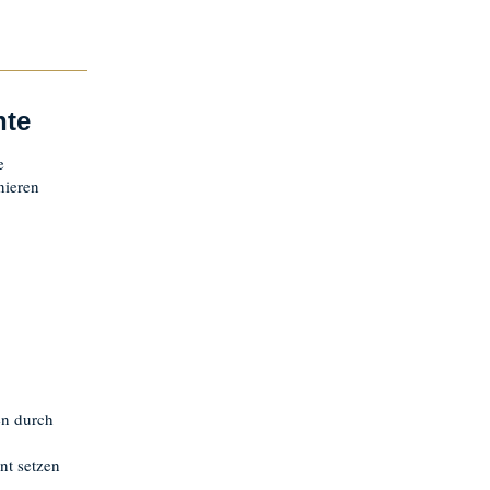
hte
e
nieren
en durch
ent setzen